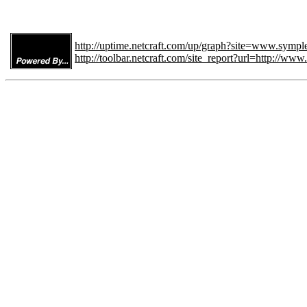
http://uptime.netcraft.com/up/graph?site=www.symple
http://toolbar.netcraft.com/site_report?url=http://www